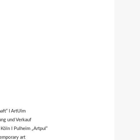
aft“ I ArtUlm
tung und Verkauf
Köln I Pulheim „Artpul“
ntemporary art