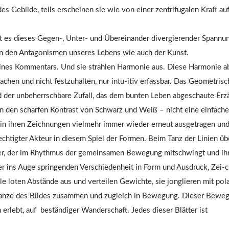
es Gebilde, teils erscheinen sie wie von einer zentrifugalen Kraft a
bt es dieses Gegen-, Unter- und Übereinander divergierender Spannun
 in den Antagonismen unseres Lebens wie auch der Kunst.
keines Kommentars. Und sie strahlen Harmonie aus. Diese Harmonie abe
hen und nicht festzuhalten, nur intu-itiv erfassbar. Das Geometris
d der unbeherrschbare Zufall, das dem bunten Leben abgeschaute Erzäh
 in den scharfen Kontrast von Schwarz und Weiß – nicht eine einfach
d in ihren Zeichnungen vielmehr immer wieder erneut ausgetragen un
echtigter Akteur in diesem Spiel der Formen. Beim Tanz der Linien ü
tner, der im Rhythmus der gemeinsamen Bewegung mitschwingt und ih
ller ins Auge springenden Verschiedenheit in Form und Ausdruck, Zei
 alle loten Abstände aus und verteilen Gewichte, sie jonglieren mit p
anze des Bildes zusammen und zugleich in Bewegung. Dieser Bewegu
rlebt, auf beständiger Wanderschaft. Jedes dieser Blätter ist