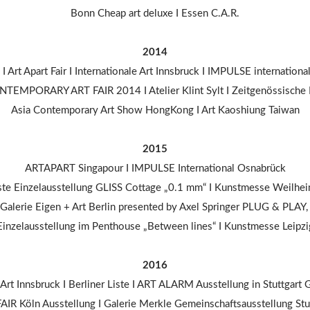
Bonn Cheap art deluxe I Essen C.A.R.
2014
I Art Apart Fair I Internationale Art Innsbruck I IMPULSE internation
NTEMPORARY ART FAIR 2014 I Atelier Klint Sylt I Zeitgenössische
Asia Contemporary Art Show HongKong I Art Kaoshiung Taiwan
2015
ARTAPART Singapour I IMPULSE International Osnabrück
te Einzelausstellung GLISS Cottage „0.1 mm“ I Kunstmesse Weilhe
Galerie Eigen + Art Berlin presented by Axel Springer PLUG & PLAY
Einzelausstellung im Penthouse „Between lines“ I Kunstmesse Leipzi
2016
 Art Innsbruck I Berliner Liste I ART ALARM Ausstellung in Stuttgart
IR Köln Ausstellung I Galerie Merkle Gemeinschaftsausstellung Stu