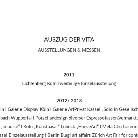
AUSZUG DER VITA
AUSSTELLUNGEN & MESSEN
2011
Lichtenberg Köln zweiteilige Einzelausstellung
2012/ 2013
ln I Galerie Display Köln I Galerie ArtPrivat Kassel „Solo in Gesellsch
bach Wuppertal I Porzellandesign diverser Espressotassen,Vermark
Impulse“ I Köln „Kunstbasar“ Lübeck „HanseArt“ I Mela Chu Galerie 
l Einzelausstellung I Berlin B.agl art affairs Zürich Art Fair for co