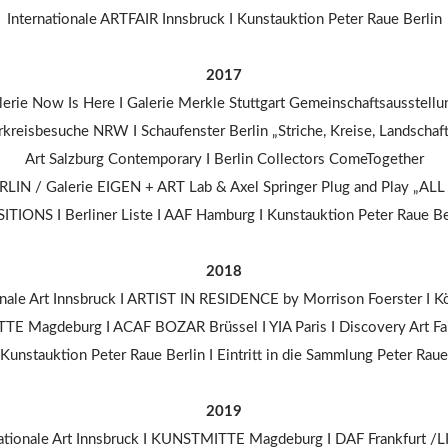
Internationale ARTFAIR Innsbruck I Kunstauktion Peter Raue Berlin
2017
lerie Now Is Here I Galerie Merkle Stuttgart Gemeinschaftsausstell
reisbesuche NRW I Schaufenster Berlin „Striche, Kreise, Landschaft
Art Salzburg Contemporary I Berlin Collectors ComeTogether
RLIN / Galerie EIGEN + ART Lab & Axel Springer Plug and Play „ALL 
ITIONS I Berliner Liste I AAF Hamburg I Kunstauktion Peter Raue Be
2018
onale Art Innsbruck I ARTIST IN RESIDENCE by Morrison Foerster I Kö
 Magdeburg I ACAF BOZAR Brüssel I YIA Paris I Discovery Art Fair
Kunstauktion Peter Raue Berlin I Eintritt in die Sammlung Peter Raue
2019
nationale Art Innsbruck I KUNSTMITTE Magdeburg I DAF Frankfurt /LI