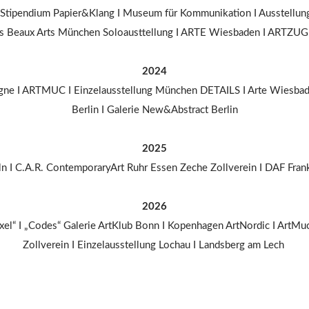
ipendium Papier&Klang I Museum für Kommunikation I Ausstellung
es Beaux Arts München Soloausttellung I ARTE Wiesbaden I ARTZUG
2024
ogne I ARTMUC I Einzelausstellung München DETAILS I Arte Wiesbade
Berlin I Galerie New&Abstract Berlin
2025
I C.A.R. ContemporaryArt Ruhr Essen Zeche Zollverein I DAF Frank
2026
“ I „Codes“ Galerie ArtKlub Bonn I Kopenhagen ArtNordic I ArtMuc
Zollverein I Einzelausstellung Lochau I Landsberg am Lech