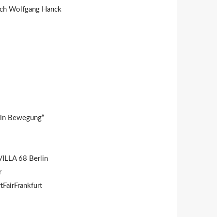
urch Wolfgang Hanck
 in Bewegung“
VILLA 68 Berlin
r
tFairFrankfurt