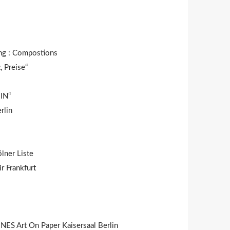
ung : Compostions
, Preise“
IN“
rlin
lner Liste
 Frankfurt
NES Art On Paper Kaisersaal Berlin