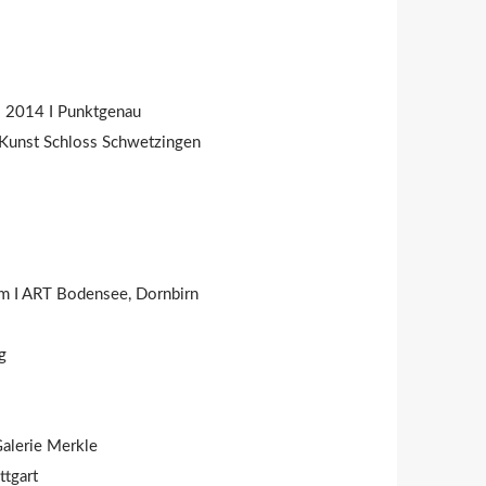
al 2014 I Punktgenau
 Kunst Schloss Schwetzingen
im I ART Bodensee, Dornbirn
,
g
 Galerie Merkle
ttgart