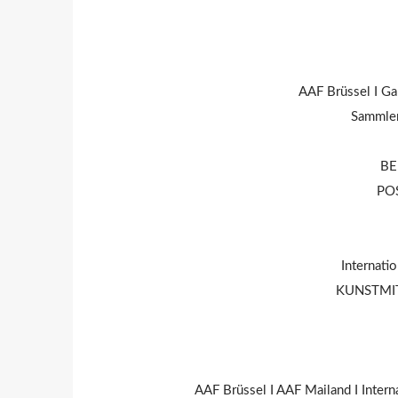
AAF Brüssel I Ga
Sammlerk
BE
POS
Internati
KUNSTMITTE
AAF Brüssel I AAF Mailand I Inter