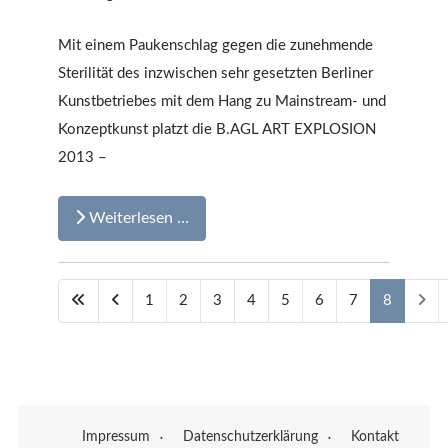
Mit einem Paukenschlag gegen die zunehmende
Sterilität des inzwischen sehr gesetzten Berliner
Kunstbetriebes mit dem Hang zu Mainstream- und
Konzeptkunst platzt die B.AGL ART EXPLOSION
2013 –
Weiterlesen …
1
2
3
4
5
6
7
8
Seite 8 von 8
Impressum
Datenschutzerklärung
Kontakt